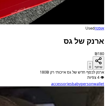
אופנה
Used
ארנק של גס
₪180
שיתוף
0
ארנק לכסף חדש של גס אייכותי רק 180₪
👁
4
צפיות
accessories
baby
person
wallet