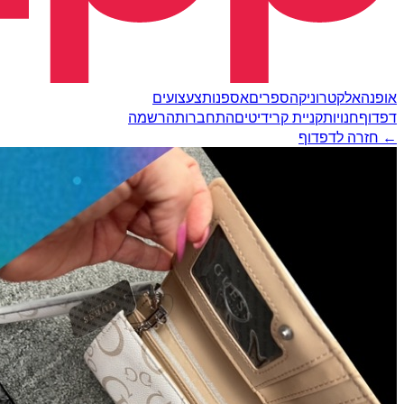
אופנה
אלקטרוניקה
ספרים
אספנות
צעצועים
דפדוף
חנויות
קניית קרידיטים
התחברות
הרשמה
← חזרה לדפדוף