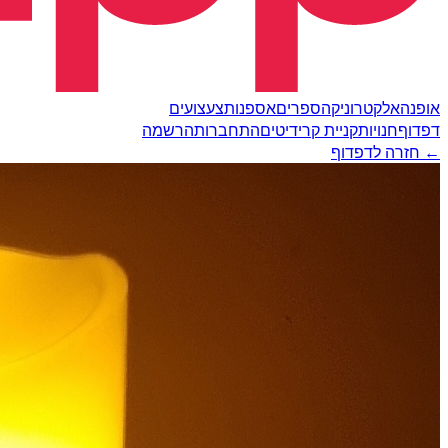
אופנה
אלקטרוניקה
ספרים
אספנות
צעצועים
דפדוף
חנויות
קניית קרידיטים
התחברות
הרשמה
← חזרה לדפדוף