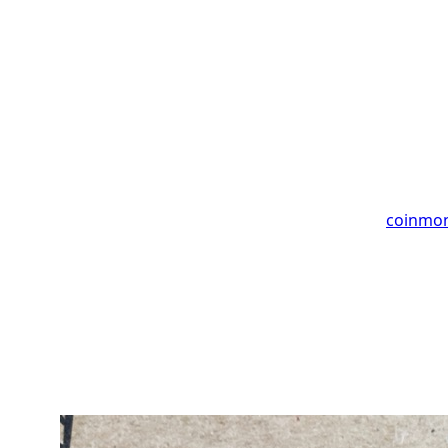
coin
mo