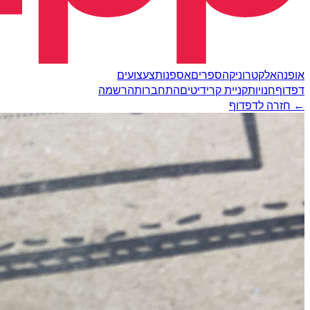
אופנה
אלקטרוניקה
ספרים
אספנות
צעצועים
דפדוף
חנויות
קניית קרידיטים
התחברות
הרשמה
← חזרה לדפדוף