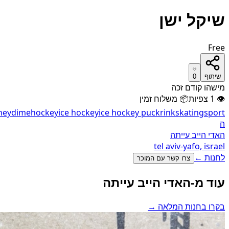
שיקל ישן
Free
שיתוף
0
מישהו קודם זכה
👁
1
צפיות
📦
משלוח זמין
ney
dime
hockey
ice hockey
ice hockey puck
rink
skating
sport
ה
האדי הייב עייתה
tel aviv-yafo, israel
לחנות ←
צרו קשר עם המוכר
עוד מ-האדי הייב עייתה
בקרו בחנות המלאה →