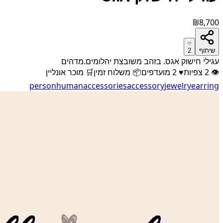
₪8,700
שיתוף
2
עגילי חישוק אגס. בזהב משובצת יהלומים.מדהים
👁
2
צפיות
♥
2
מועדפים
📦
משלוח זמין
🛒
מוכר אונליין
person
human
accessories
accessory
jewelry
earring