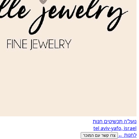
נועל'ה תכשיטים
חנות
tel aviv-yafo, israel
לחנות ←
צרו קשר עם המוכר