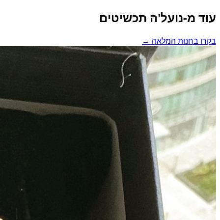
עוד מ-נועל'ה תכשיטים
בקרו בחנות המלאה →