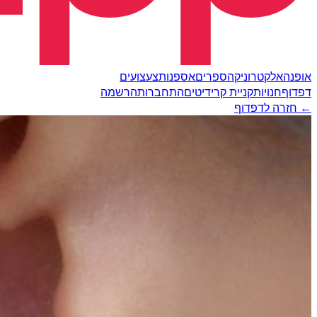
אופנה
אלקטרוניקה
ספרים
אספנות
צעצועים
דפדוף
חנויות
קניית קרידיטים
התחברות
הרשמה
← חזרה לדפדוף