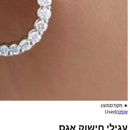
★
מקודם
מוצג
אופנה
Used
עגילי חישוק אגס