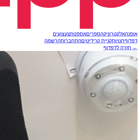
אופנה
אלקטרוניקה
ספרים
אספנות
צעצועים
דפדוף
חנויות
קניית קרידיטים
התחברות
הרשמה
← חזרה לדפדוף