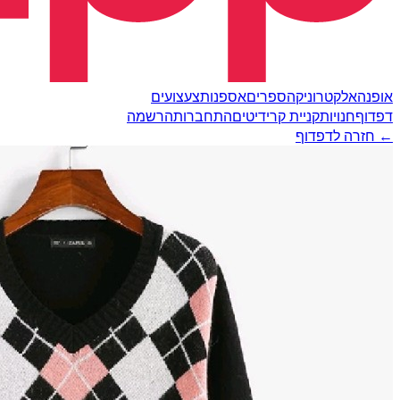
אופנה
אלקטרוניקה
ספרים
אספנות
צעצועים
דפדוף
חנויות
קניית קרידיטים
התחברות
הרשמה
← חזרה לדפדוף