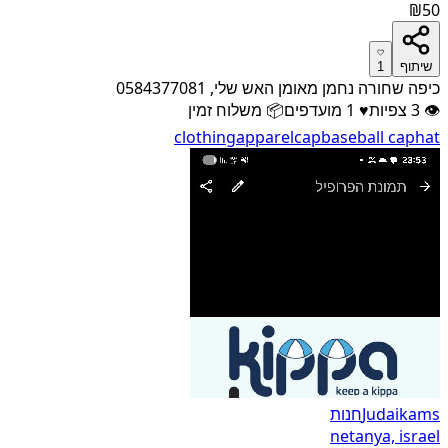
₪50
שיתוף
1
כיפה שחורה נחמן מאומן האש שלי, 0584377081
👁
3
צפיות
♥
1
מועדפים
📦
משלוח זמין
clothing
apparel
cap
baseball cap
hat
Judaikams
חנות
netanya, israel