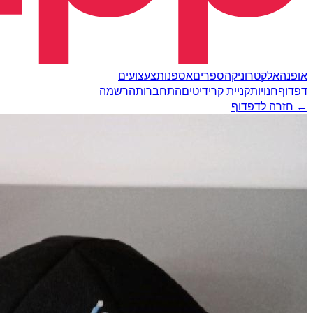
אופנה
אלקטרוניקה
ספרים
אספנות
צעצועים
דפדוף
חנויות
קניית קרידיטים
התחברות
הרשמה
← חזרה לדפדוף