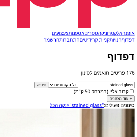
אופנה
אלקטרוניקה
ספרים
אספנות
צעצועים
דפדוף
חנויות
קניית קרידיטים
התחברות
הרשמה
דפדוף
176 פריטים תואמים לסינון
חיפוש
קרוב אליי
(
במרחק 50 ק"מ
)
+
עוד מסננים
סינונים פעילים:
"stained glass"
×
נקה הכל