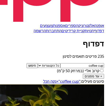
אופנה
אלקטרוניקה
ספרים
אספנות
צעצועים
דפדוף
חנויות
קניית קרידיטים
התחברות
הרשמה
דפדוף
235 פריטים תואמים לסינון
חיפוש
קרוב אליי
(
במרחק 50 ק"מ
)
+
עוד מסננים
סינונים פעילים:
"coffee cup"
×
נקה הכל